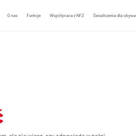
O nas
Funkcje
Współpraca z NFZ
Świadczenia dla obywat
ć
, ale nie wiesz, czy odpowiada w pełni