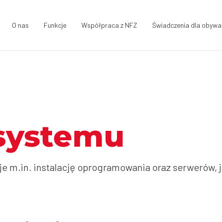
O nas
Funkcje
Współpraca z NFZ
Świadczenia dla obywat
systemu
 m.in. instalację oprogramowania oraz serwerów, 